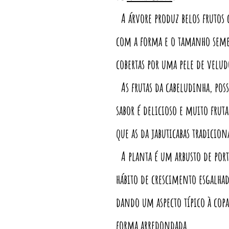
A árvore produz belos frutos 
com a forma e o tamanho semel
cobertas por uma pele de velu
As frutas da cabeludinha, pos
sabor é delicioso e muito frut
que as da jabuticabas tradicion
A planta é um arbusto de port
hábito de crescimento esgalh
dando um aspecto típico à cop
forma arredondada.