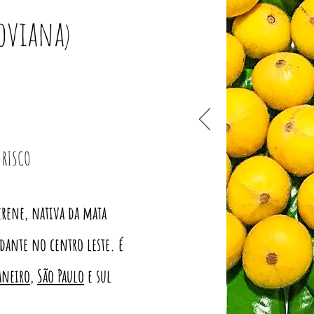
ioviana
)
 RISCO
erene, nativa da mata
ndante no centro leste. é
aneiro
,
São Paulo
e sul