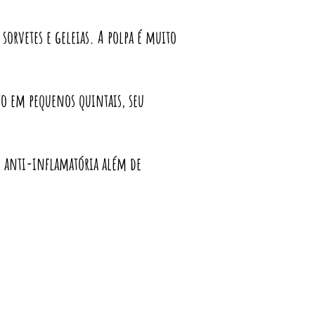
 sorvetes e geleias. A polpa é muito
to em pequenos quintais, seu
ão anti-inflamatória além de