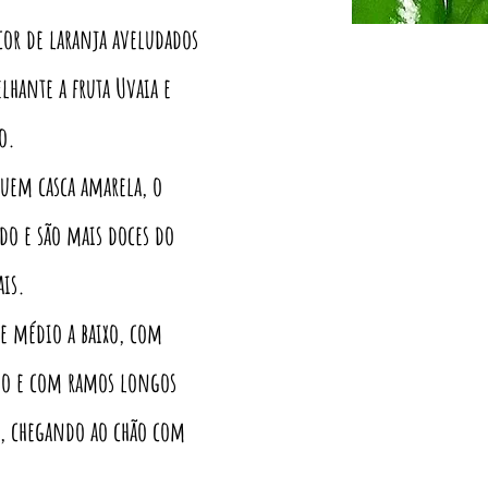
cor de laranja aveludados
hante a fruta Uvaia e
do.
suem casca amarela, o
ado e são mais doces do
ais.
e médio a baixo, com
ado e com ramos longos
a, chegando ao chão com