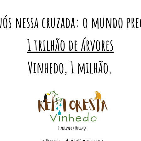
nós nessa cruzada: o mundo pre
1 trilhão de árvores
Vinhedo, 1 milhão.
Plantando a Mudança
reflorestavinhedo@gmail.com