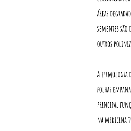
áreas degradad
sementes são d
outros polini
A etimologia 
folhas empanad
principal funç
na medicina t