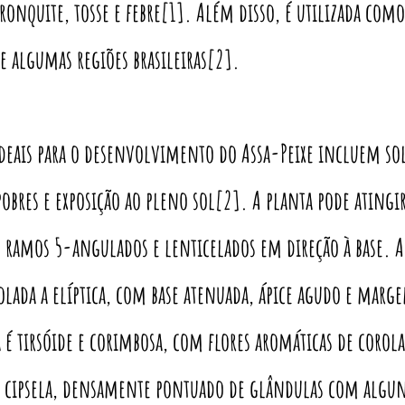
ronquite, tosse e febre[1]. Além disso, é utilizada co
e algumas regiões brasileiras[2].
ideais para o desenvolvimento do Assa-Peixe incluem so
obres e exposição ao pleno sol[2]. A planta pode atingi
m ramos 5-angulados e lenticelados em direção à base. 
olada a elíptica, com base atenuada, ápice agudo e marg
 é tirsóide e corimbosa, com flores aromáticas de corol
po cipsela, densamente pontuado de glândulas com algun