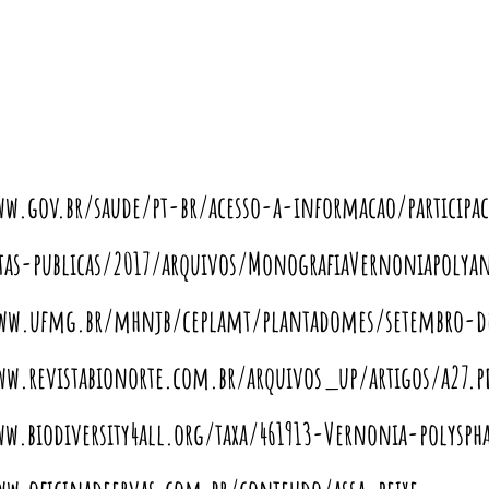
ww.gov.br/saude/pt-br/acesso-a-informacao/participa
tas-publicas/2017/arquivos/MonografiaVernoniapolyan
www.ufmg.br/mhnjb/ceplamt/plantadomes/setembro-d
ww.revistabionorte.com.br/arquivos_up/artigos/a27.p
ww.biodiversity4all.org/taxa/461913-Vernonia-polysph