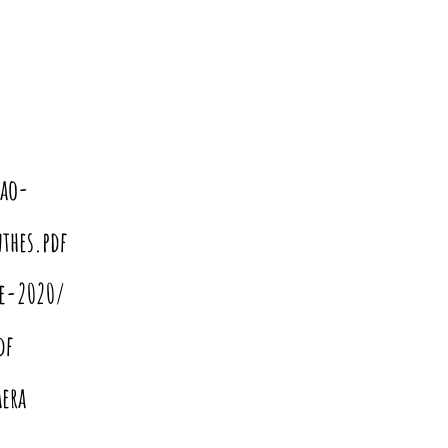
cao-
thes.pdf
e-2020/
df
aera