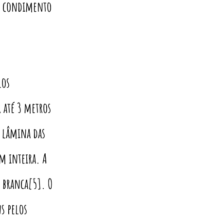
mo condimento
los
r até 3 metros
A lâmina das
em inteira. A
a branca[5]. O
s pelos