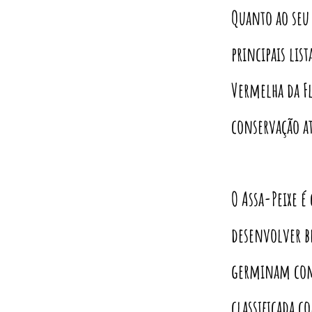
Quanto ao seu
principais lis
Vermelha da Fl
conservação a
O Assa-Peixe é
desenvolver b
germinam com 
classificada c