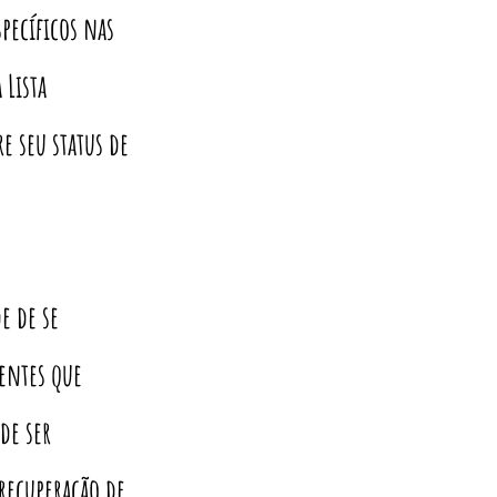
pecíficos nas
 Lista
e seu status de
e de se
entes que
de ser
recuperação de