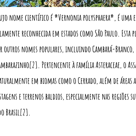
cujo nome científico é *Vernonia polysphaera*, é uma e
plamente reconhecida em estados como São Paulo. Esta 
or outros nomes populares, incluindo Cambará-Branco,
ambarazinho[2]. Pertencente à família Asteraceae, o Ass
turalmente em biomas como o Cerrado, além de áreas ab
astagens e terrenos baldios, especialmente nas regiões su
do Brasil[2].