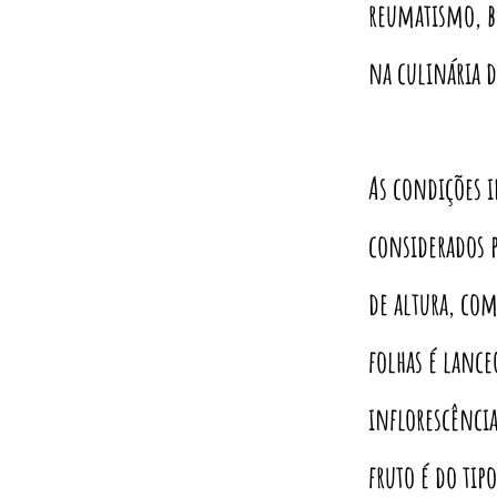
reumatismo, b
na culinária d
As condições 
considerados p
de altura, co
folhas é lance
inflorescência
fruto é do ti