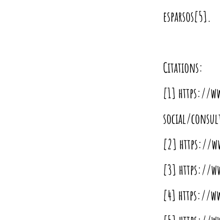
esparsos[5].
Citations:
[1]
https://w
social/consul
[2]
https://
[3]
https://w
[4]
https://w