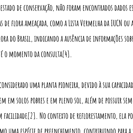
 estado de conservação, não foram encontrados dados es
tas de flora ameaçada, como a Lista Vermelha da IUCN ou a
ora do Brasil, indicando a ausência de informações sobr
té o momento da consulta[4].
 considerado uma planta pioneira, devido à sua capacidad
em em solos pobres e em pleno sol, além de possuir sem
facilidade[2]. No contexto de reflorestamento, ela po
omo uma espécie de preenchimento, contribuindo para a 