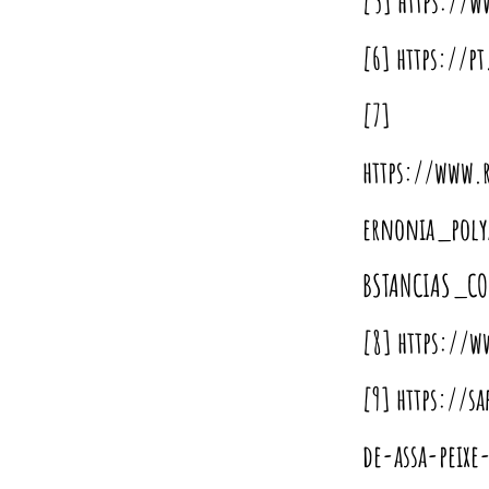
[5]
https://w
[6]
https://pt
[7]
https://www.
ernonia_pol
BSTANCIAS_C
[8]
https://w
[9]
https://s
de-assa-peixe