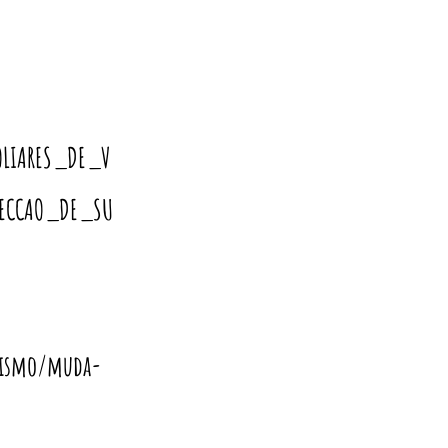
FOLIARES_DE_V
PECCAO_DE_SU
agismo/muda-