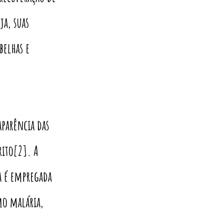
ja, suas
belhas e
parência das
rito[2]. A
a é empregada
mo malária,