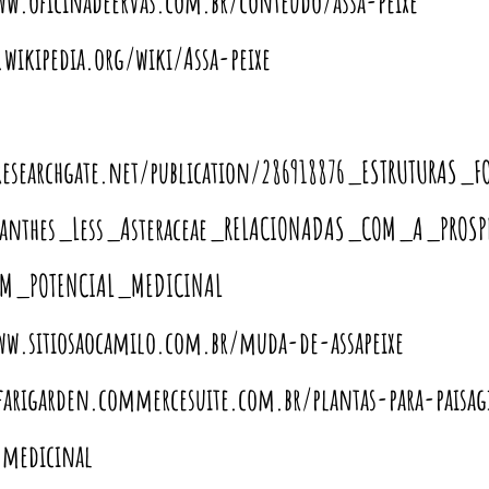
ww.oficinadeervas.com.br/conteudo/assa-peixe
.wikipedia.org/wiki/Assa-peixe
researchgate.net/publication/286918876_ESTRUTURAS_
yanthes_Less_Asteraceae_RELACIONADAS_COM_A_PROS
OM_POTENCIAL_MEDICINAL
ww.sitiosaocamilo.com.br/muda-de-assapeixe
afarigarden.commercesuite.com.br/plantas-para-pais
-medicinal