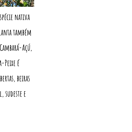
spécie nativa
planta também
 Cambará-Açú,
a-Peixe é
ertas, beiras
l, sudeste e