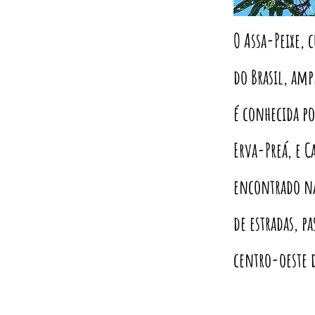
O Assa-Peixe, 
do Brasil, am
é conhecida p
Erva-Preá, e C
encontrado na
de estradas, p
centro-oeste 