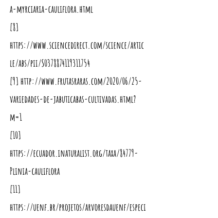
a-myrciaria-cauliflora.html
[8]
https://www.sciencedirect.com/science/artic
le/abs/pii/S0378874119311754
[9]
http://www.frutasraras.com/2020/06/25-
variedades-de-jabuticabas-cultivadas.html?
m=1
[10]
https://ecuador.inaturalist.org/taxa/84779-
Plinia-cauliflora
[11]
https://uenf.br/projetos/arvoresdauenf/especi