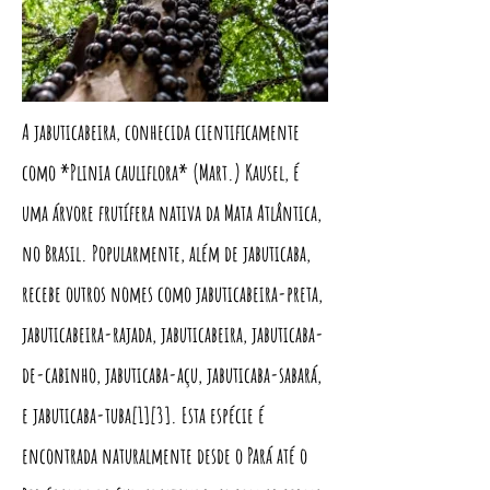
A jabuticabeira, conhecida cientificamente
como *Plinia cauliflora* (Mart.) Kausel, é
uma árvore frutífera nativa da Mata Atlântica,
no Brasil. Popularmente, além de jabuticaba,
recebe outros nomes como jabuticabeira-preta,
jabuticabeira-rajada, jabuticabeira, jabuticaba-
de-cabinho, jabuticaba-açu, jabuticaba-sabará,
e jabuticaba-tuba[1][3]. Esta espécie é
encontrada naturalmente desde o Pará até o