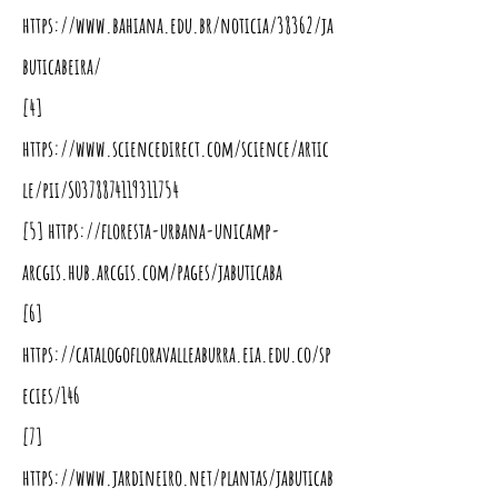
https://www.bahiana.edu.br/noticia/38362/ja
buticabeira/
[4]
https://www.sciencedirect.com/science/artic
le/pii/S0378874119311754
[5]
https://floresta-urbana-unicamp-
arcgis.hub.arcgis.com/pages/jabuticaba
[6]
https://catalogofloravalleaburra.eia.edu.co/sp
ecies/146
[7]
https://www.jardineiro.net/plantas/jabuticab