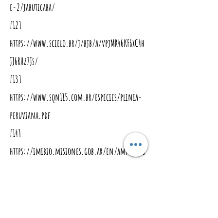
e-2/jabuticaba/
[12]
https://www.scielo.br/j/bjb/a/vpjMR46KF6xC4h
JJ6RHz7Js/
[13]
https://www.sqn115.com.br/especies/plinia-
peruviana.pdf
[14]
https://imibio.misiones.gob.ar/en/ampliar/b
iodiversidad-y-alimentacion/jabuticaba-
plinia-cauliflora
[15]