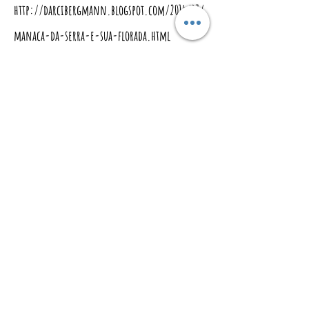
http://darcibergmann.blogspot.com/2014/07/
manaca-da-serra-e-sua-florada.html
[11]
http://www.ecofuturo.org.br/manaca-
da-serra-beleza-que-renova/
[12]
https://www.sitiodamata.com.br/manaca-da-
serra-tibouchina-mutabilis.html
[13]
http://vegetacaourbanapaisagismo.blogspot.co
m/2016/07/manaca-da-serra.html
[14]
https://www.uol.com.br/ecoa/noticias/deutsc