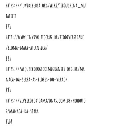
https://pt.wikipedia.org/wiki/Tibouchina_mu
tabilis
[7]
http://www.invivo.fiocruz.br/biodiversidade
/bioma-mata-atlantica/
[8]
https://parqueecologicoimigrantes.org.br/ma
naca-da-serra-as-flores-do-verao/
[9]
https://viveiroportoamazonas.com.br/produto
s/manaca-da-serra
[10]