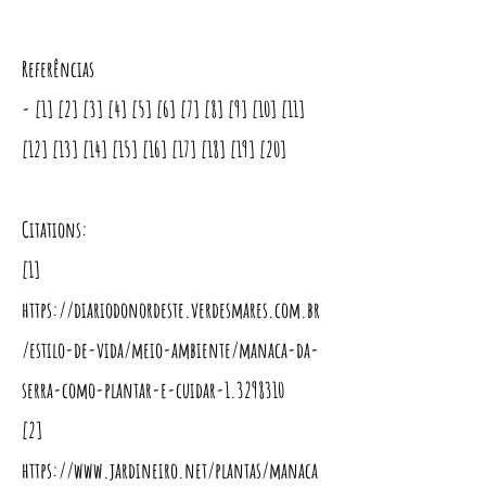
Referências
- [1] [2] [3] [4] [5] [6] [7] [8] [9] [10] [11]
[12] [13] [14] [15] [16] [17] [18] [19] [20]
Citations:
[1]
https://diariodonordeste.verdesmares.com.br
/estilo-de-vida/meio-ambiente/manaca-da-
serra-como-plantar-e-cuidar-1.3298310
[2]
https://www.jardineiro.net/plantas/manaca