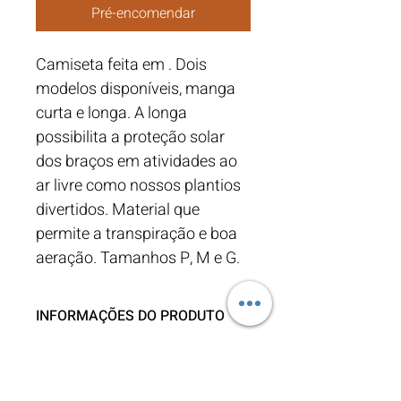
Pré-encomendar
Camiseta feita em . Dois 
modelos disponíveis, manga 
curta e longa. A longa 
possibilita a proteção solar 
dos braços em atividades ao 
ar livre como nossos plantios 
divertidos. Material que 
permite a transpiração e boa 
aeração. Tamanhos P, M e G.
INFORMAÇÕES DO PRODUTO
Marerial feito de Poliester (x%) e 
POLÍTICA DE RETORNO E
Algodão (x%). 
REEMBOLSO