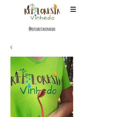
@reflorestavinhedo